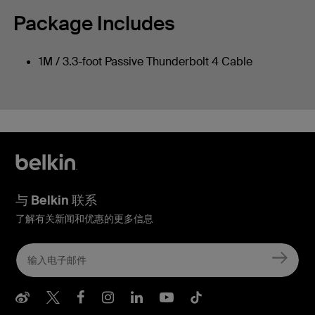
Package Includes
1M / 3.3-foot Passive Thunderbolt 4 Cable
与 Belkin 联系
了解有关新闻和优惠的更多信息
Belkin Weibo
Belkin Twitter
Belkin Facebook
Belkin Instagram
Belkin LInkedIn
Belkin Youtube
Belkin TikTo