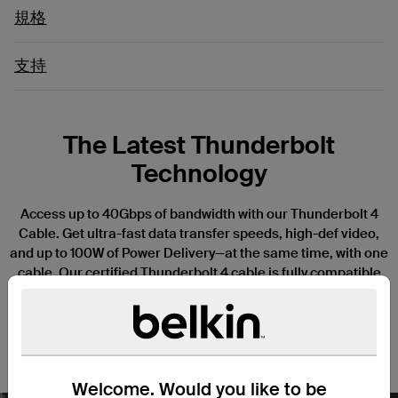
規格
支持
The Latest Thunderbolt
Technology
Access up to 40Gbps of bandwidth with our Thunderbolt 4
Cable. Get ultra-fast data transfer speeds, high-def video,
and up to 100W of Power Delivery—at the same time, with one
cable. Our certified Thunderbolt 4 cable is fully compatible
with Thunderbolt 3, USB4, USB 3.2, and USB 2.0, giving you
top-tier connectivity in a full-featured cable that’s 1-meter
long. A 2M / 6.6-foot active Thunderbolt 4 Cable also
available.
Welcome. Would you like to be