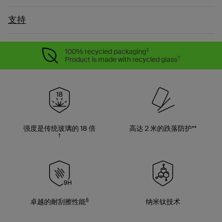
支持
‡
100% recycled packaging
†
Product is made with recycled glass
强度是传统玻璃的 18 倍
高达 2 米的跌落防护**
†
§
卓越的耐刮擦性能
纳米钛技术