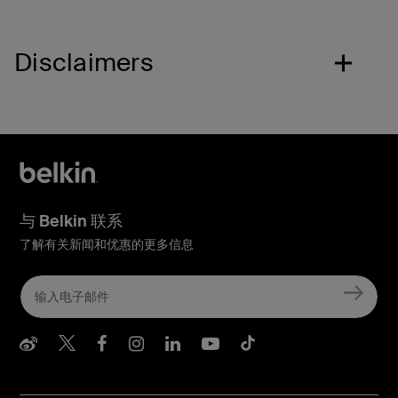
Disclaimers
与 Belkin 联系
了解有关新闻和优惠的更多信息
Belkin Weibo
Belkin Twitter
Belkin Facebook
Belkin Instagram
Belkin LInkedIn
Belkin Youtube
Belkin TikTo