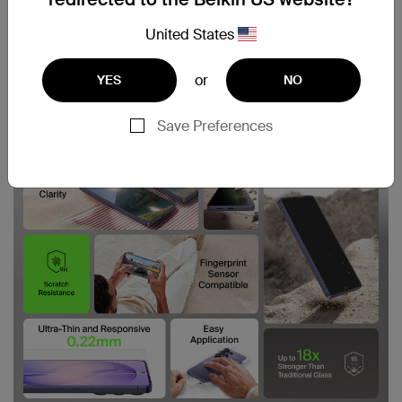
United States
or
YES
NO
Save Preferences