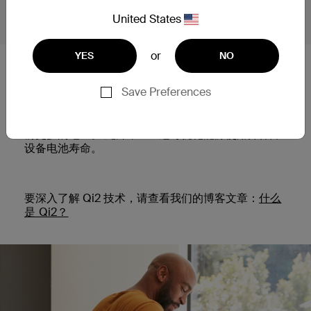
United States
or
YES
NO
配备 Qi2
Save Preferences
最新的无线充电技术已经到来：迎接 Qi2。 与 Qi2 认
证的设备（包括 iPhone 15 和采用 Qi2 的未来产品）
兼容，您将获得安全的磁力对准、更快的充电和比以
前更多的电量。 此外，Qi2 还可优化能源使用并保障
设备电池寿命。
要深入了解 Qi2 技术，请查看我们的博客文章：
什么
是 Qi2？