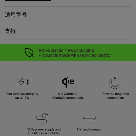
适用型号
支持
100% plastic-free packaging
Product is made with recycled plastic*