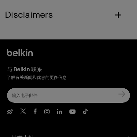
Disclaimers
与 Belkin 联系
了解有关新闻和优惠的更多信息
Belkin Weibo
Belkin Twitter
Belkin Facebook
Belkin Instagram
Belkin LInkedIn
Belkin Youtube
Belkin TikTo