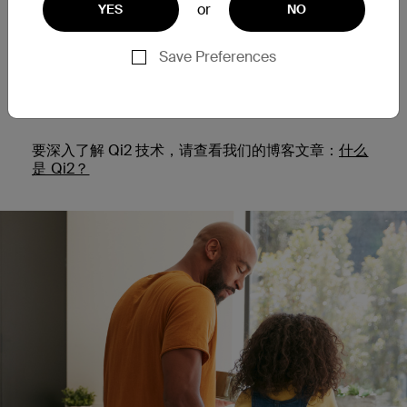
配备 Qi2
or
YES
NO
Qi2 是最新的无线充电技术。 Qi2 可与 iPhone 15 和
其他支持 Qi2 的设备配合使用，提供安全的磁力对
Save Preferences
准、更快的充电速度和比以前更多的电量。 Qi2 还可
以优化能源使用并保障设备的电池寿命。
要深入了解 Qi2 技术，请查看我们的博客文章：
什么
是 Qi2？