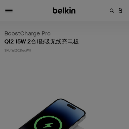
输入关键
登录
切换导航
BoostCharge Pro
Qi2 15W 2合1磁吸无线充电板
SKU:
WIZ021qcWH
客户评价 3.9 分（满分 5 分）