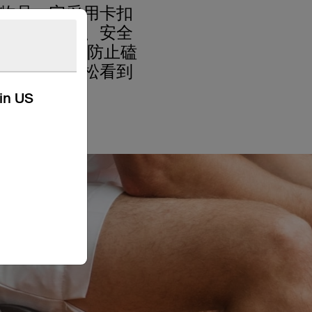
您的物品。它采用卡扣
通过方便、坚固、安全
的凸起边缘可防止磕
见，因此可以轻松看到
和规划。
kin US