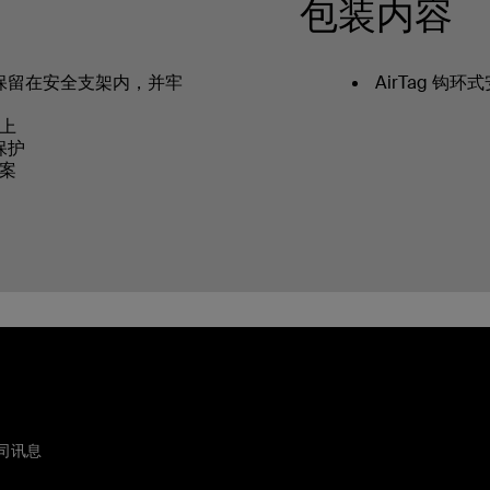
包装内容
全地保留在安全支架内，并牢
AirTag 钩环
上
擦保护
案
司讯息