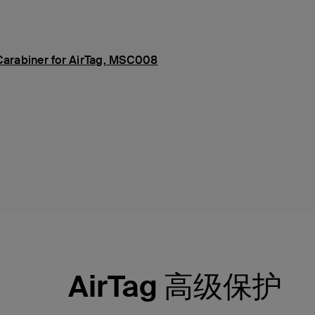
 Carabiner for AirTag, MSC008
AirTag 高级保护