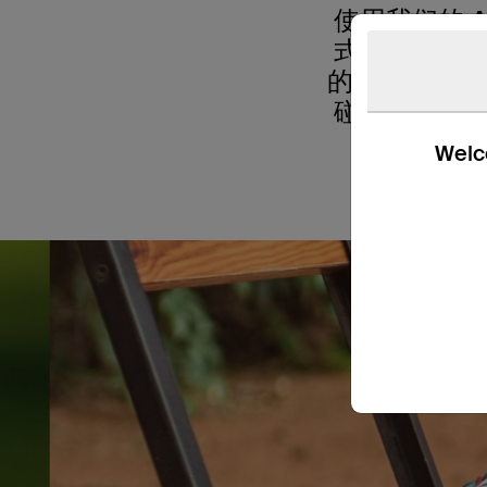
使用我们的 
式设计，可确
的金属环和弹
碰和刮擦，而
任
Welco