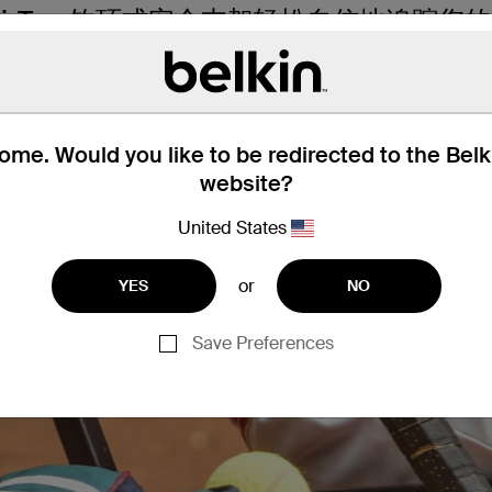
AirTag 钩环式安全支架轻松自信地追踪
保 AirTag 固定不动。它的耐用钩环可
簧闸板轻松固定到您的物品上。安全支架
它的开放式设计使 AirTag 的两侧都可
何定制外观。它有四种时尚颜色可供搭配
me. Would you like to be redirected to the Bel
website?
United States
or
YES
NO
Save Preferences