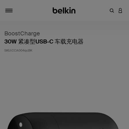
输入关键
登录
切换导航
BoostCharge
30W 紧凑型USB-C 车载充电器
SKU:
CCA004qcBK
客户评价 4.1 分（满分 5 分）