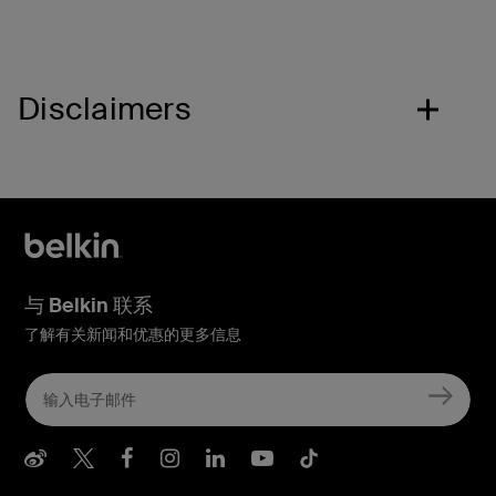
Disclaimers
与 Belkin 联系
了解有关新闻和优惠的更多信息
Belkin Weibo
Belkin Twitter
Belkin Facebook
Belkin Instagram
Belkin LInkedIn
Belkin Youtube
Belkin TikTo