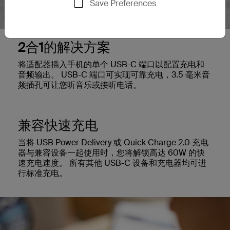
Save Preferences
2合1的解决方案
将适配器插入手机的单个 USB-C 端口以配置充电和
音频输出。 USB-C 端口可实现可靠充电，3.5 毫米音
频插孔可让您听音乐或接听电话。
兼容快速充电
当将 USB Power Delivery 或 Quick Charge 2.0 充电
器与兼容设备一起使用时，您将解锁高达 60W 的快
速充电速度。 所有其他 USB-C 设备和充电器均可进
行标准充电。