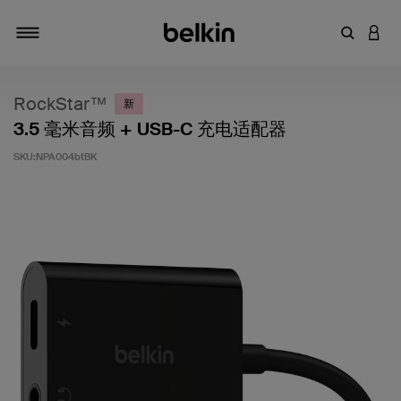
输入关键
登录
切换导航
RockStar™
新
3.5 毫米音频 + USB-C 充电适配器
SKU:
NPA004btBK
客户评价 3.7 分（满分 5 分）