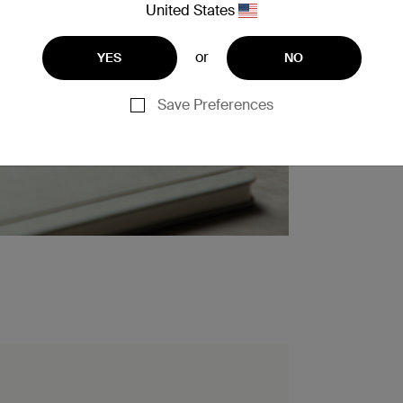
United States
or
YES
NO
Save Preferences