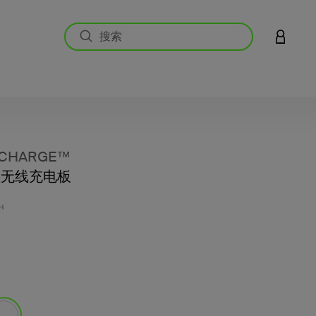
登录您的
↑CHARGE™
双位无线充电板
客户评价
H