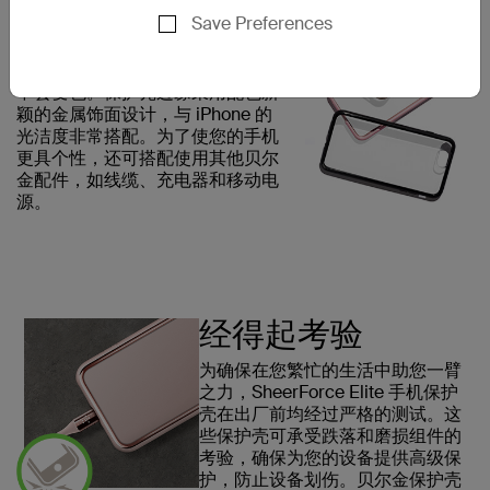
般晶莹剔透的背面，可生动显示
Save Preferences
iPhone 的标识图案。这种材质的
清晰度非常好，并且是防紫外线
的，因此即便是暴露在日光下，也
不会变色。保护壳边缘采用配色新
颖的金属饰面设计，与 iPhone 的
光洁度非常搭配。为了使您的手机
更具个性，还可搭配使用其他贝尔
金配件，如线缆、充电器和移动电
源。
经得起考验
为确保在您繁忙的生活中助您一臂
之力，SheerForce Elite 手机保护
壳在出厂前均经过严格的测试。这
些保护壳可承受跌落和磨损组件的
考验，确保为您的设备提供高级保
护，防止设备划伤。贝尔金保护壳