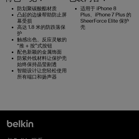
防划聚碳酸酯材质
适用于 iPhone 8
凸起的边缘帮助防止屏
Plus、iPhone 7 Plus 的
幕受损
SheerForce Elite 保护
高达 1.8 米的防跌落保
壳
护
触感出色、反应灵敏的
“推 + 按”式按钮
配色新颖的金属饰面
防紫外线材料让保护壳
始终保持晶莹剔透
智能设计让您轻松使用
所有端口和扬声器