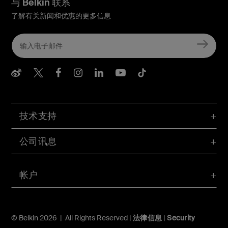
与 Belkin 联系
了解有关新闻和优惠的更多信息
Belkin Weibo
Belkin Twitter
Belkin Facebook
Belkin Instagram
Belkin LInkedIn
Belkin Youtube
Belkin TikTo
技术支持
公司讯息
帐户
© Belkin 2026 | All Rights Reserved |
法律信息
|
Security