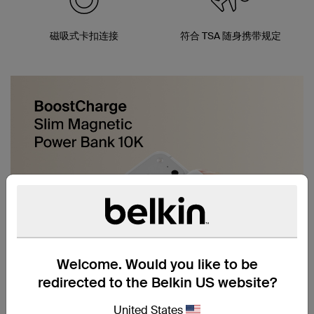
磁吸式卡扣连接
符合 TSA 随身携带规定
Welcome. Would you like to be
redirected to the Belkin US website?
United States