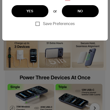
or
YES
NO
Save Preferences