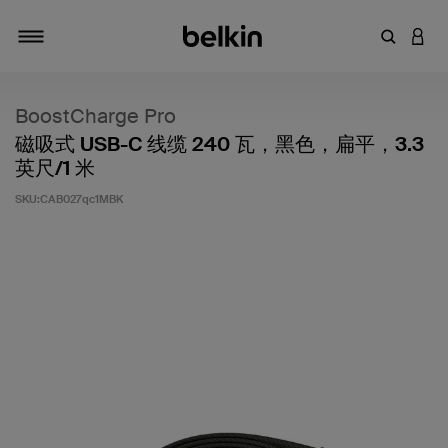
输入关键
登录
切换导航
BoostCharge Pro
磁吸式 USB-C 线缆 240 瓦，黑色，扁平，3.3
英尺/1 米
SKU:
CAB027qc1MBK
客户评价 5 分（满分 5 分）