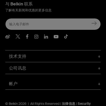
与 Belkin 联系
了解有关新闻和优惠的更多信息
Belkin Weibo
Belkin Twitter
Belkin Facebook
Belkin Instagram
Belkin LInkedIn
Belkin Youtube
Belkin TikTo
技术支持
公司讯息
帐户
© Belkin 2026 | All Rights Reserved |
法律信息
|
Security