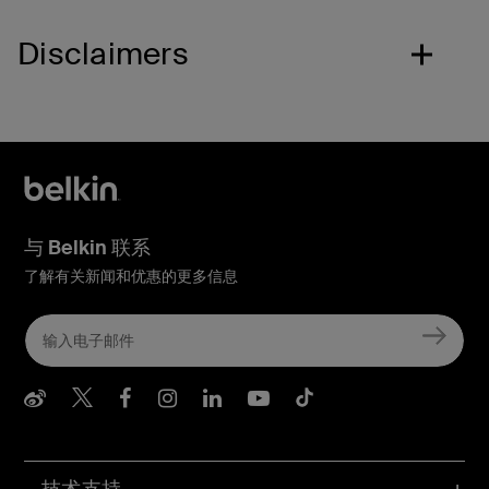
Disclaimers
与 Belkin 联系
了解有关新闻和优惠的更多信息
Belkin Weibo
Belkin Twitter
Belkin Facebook
Belkin Instagram
Belkin LInkedIn
Belkin Youtube
Belkin TikTo
技术支持