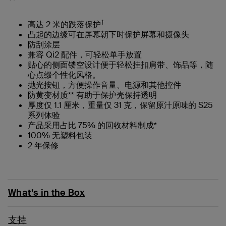
†
高达 2 米的跌落保护
凸起的边缘可在屏幕朝下时保护屏幕和摄像头
防刮涂层
兼容 Qi2 配件，可轻松单手放置
贴心的侧面镂空设计便于轻松挂扣肩带、饰品等，随
心点缀个性化风格。
抛光按钮，方便操作音量、电源和其他控件
防黄变材质** 有助于保护壳保持透明
厚度仅 1.1 厘米，重量仅 31 克，保留原汁原味的 S25
系列体验
产品采用占比 75% 的回收材料制成*
100% 无塑料包装
2 年保修
What’s in the Box
支持