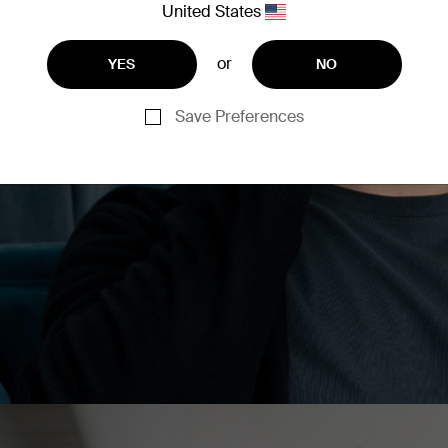
United States
 毫米驱动器和 aptX 音
个字。
or
YES
NO
的固件、个性化 EQ 设置、调整
Save Preferences