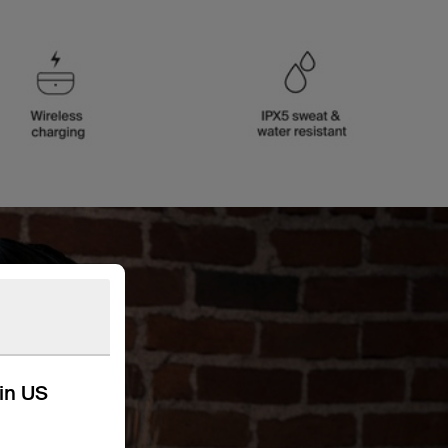
kin US