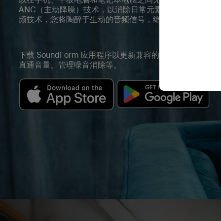
ANC（主动降噪）技术，以消除日常元素的轰鸣声。 借助 12
频技术，您将陶醉于生动的音频信号，绝不会错过任何一
下载 SoundForm 应用程序以更新兼容的 Belkin 耳塞
直通音量、管理噪音消除等。