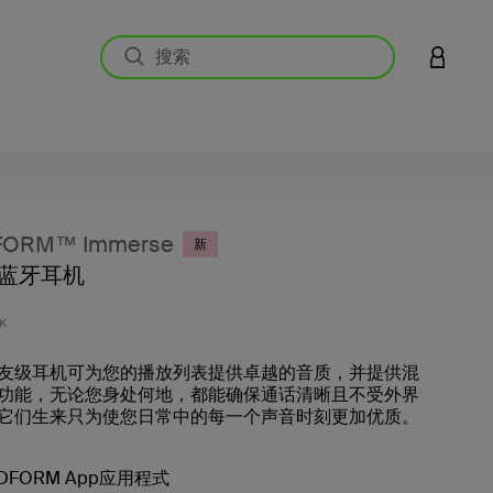
登录您的
ORM™ Immerse
新
蓝牙耳机
客户评价
K
友级耳机可为您的播放列表提供卓越的音质，并提供混
功能，无论您身处何地，都能确保通话清晰且不受外界
它们生来只为使您日常中的每一个声音时刻更加优质。
DFORM App应用程式