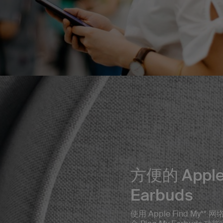
方便的 Apple 
Earbuds
使用 Apple Find My