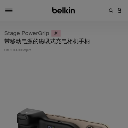
输入关键
登录
切换导航
Stage PowerGrip
新
带移动电源的磁吸式充电相机手柄
SKU:
CTA006fqGY
客户评价 3.2 分（满分 5 分）