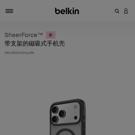
输入关键
登录
切换导航
SheerForce™
新
带支架的磁吸式手机壳
SKU:
MSA043qcBK
客户评价 4 分（满分 5 分）