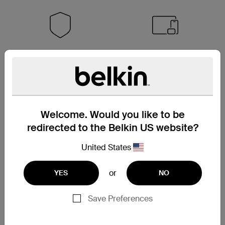
经过安全测试
通用 USB-C 兼容性
Welcome. Would you like to be
redirected to the Belkin US website?
United States
or
YES
NO
Save Preferences