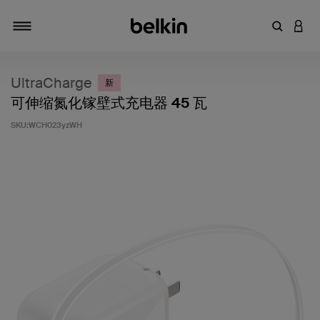
输入关键
登录
切换导航
UltraCharge
新
可伸缩氮化镓壁式充电器 45 瓦
SKU:
WCH023yzWH
客户评价 3.8 分（满分 5 分）