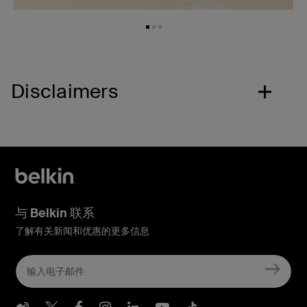
Disclaimers
与 Belkin 联系
了解有关新闻和优惠的更多信息
Belkin Weibo
Belkin Twitter
Belkin Facebook
Belkin Instagram
Belkin LInkedIn
Belkin Youtube
Belkin TikTo