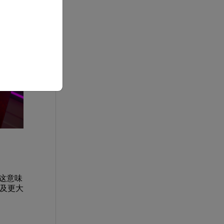
。这意味
及更大