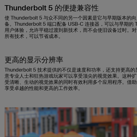
Thunderbolt 5 的便捷兼容性
使 Thunderbolt 5 与众不同的另一个因素是它与早
备。Thunderbolt 5 端口配备 USB-C 连接器，可以与早期
用户体验，允许平稳过渡到新技术，而不会使旧设备过时。对于拥有
所有技术，可以节省成本。
更高的显示分辨率
Thunderbolt 5 技术提供的不仅是速度和功率，还支持更
意专业人士和狂热游戏玩家可以享受顶尖的视觉效果。这种扩
受清晰、生动的视觉效果的同时有效利用多个应用程序。借助
享受卓越的性能和更高的工作效率。