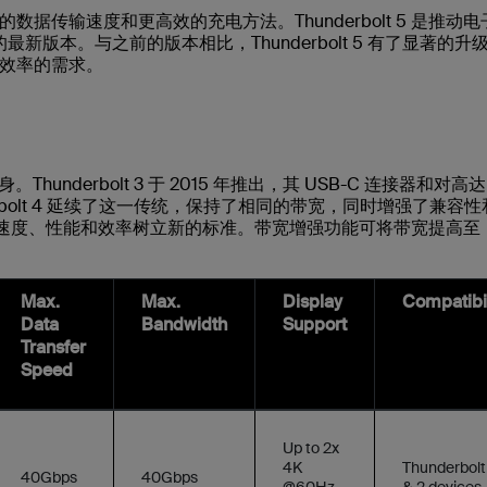
传输速度和更高效的充电方法。Thunderbolt 5 是推动电
接协议的最新版本。与之前的版本相比，Thunderbolt 5 有了显著的升
效率的需求。
Thunderbolt 3 于 2015 年推出，其 USB-C 连接器和对高达
erbolt 4 延续了这一传统，保持了相同的带宽，同时增强了兼容
本，并为速度、性能和效率树立新的标准。带宽增强功能可将带宽提高至
Max.
Max.
Display
Compatibil
Data
Bandwidth
Support
Transfer
Speed
Up to 2x
4K
Thunderbolt
40Gbps
40Gbps