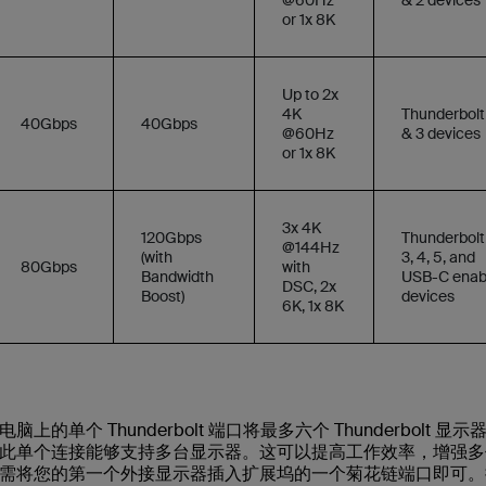
@60Hz
& 2 devices
or 1x 8K
Up to 2x
4K
Thunderbolt
40Gbps
40Gbps
@60Hz
& 3 devices
or 1x 8K
3x 4K
120Gbps
Thunderbol
@144Hz
(with
3, 4, 5, and
80Gbps
with
Bandwidth
USB-C enab
DSC, 2x
Boost)
devices
6K, 1x 8K
 Thunderbolt 端口将最多六个 Thunderbolt 显示
此单个连接能够支持多台显示器。这可以提高工作效率，增强多
需将您的第一个外接显示器插入扩展坞的一个菊花链端口即可。