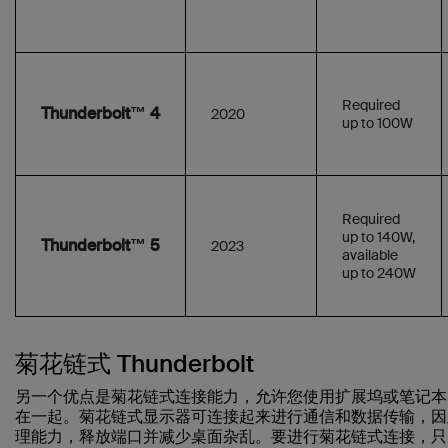
Required
Thunderbolt™ 4
2020
up to 100W
Required
up to 140W,
Thunderbolt™ 5
2023
available
up to 240W
菊花链式 Thunderbolt
另一个优点是菊花链式连接能力，允许您使用扩展坞或笔记本电脑上的单个
在一起。菊花链式显示器可连接起来进行通信和数据传输，因
理能力，释放端口并减少桌面杂乱。要进行菊花链式连接，只