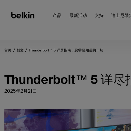
产品
最新活动
支持
迪士尼限
首页
博文
Thunderbolt™ 5 详尽指南：您需要知道的一切
Thunderbolt™ 
2025年2月21日