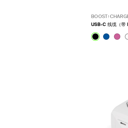
BOOST↑CHARGE
USB-C 线缆（带 
Price: