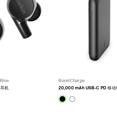
Rise
BoostCharge
式耳机
20,000 mAh USB-C PD 移
Price: