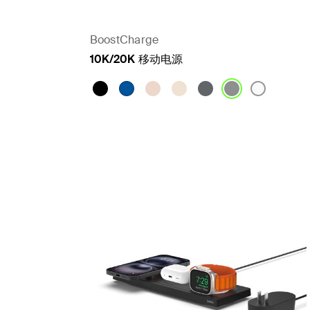
BoostCharge
10K/20K 移动电源
Price: