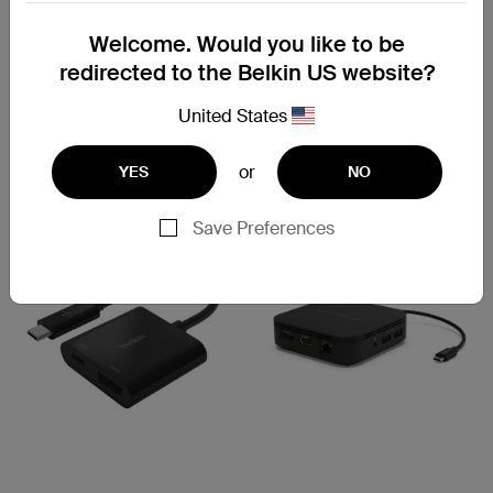
新
新
Welcome. Would you like to be
连接
Connect
USB-C 11 合 1 专业版 GaN 扩
USB-C 6 合 1 核心 GaN 扩展
redirected to the Belkin US website?
展坞 150 瓦
埠 130W
United States
Price:
Price:
or
YES
NO
Save Preferences