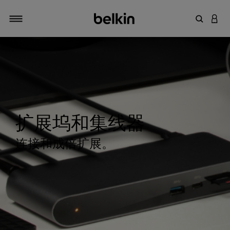
输入关键
登录
切换导航
扩展坞和集线器
连接和成倍扩展。