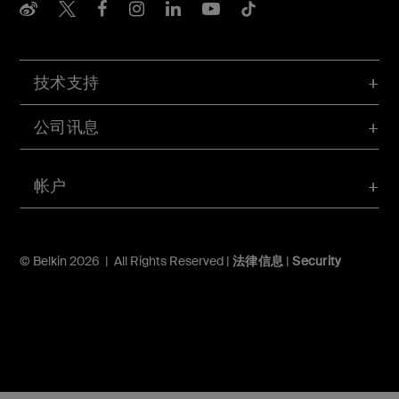
Belkin Weibo
Belkin Twitter
Belkin Facebook
Belkin Instagram
Belkin LInkedIn
Belkin Youtube
Belkin TikTo
技术支持
公司讯息
帐户
© Belkin 2026 | All Rights Reserved |
法律信息
|
Security