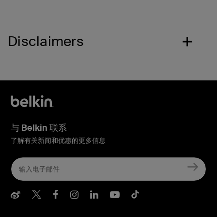
Disclaimers
与 Belkin 联系
了解有关新闻和优惠的更多信息
Belkin Weibo
Belkin Twitter
Belkin Facebook
Belkin Instagram
Belkin LInkedIn
Belkin Youtube
Belkin TikTo