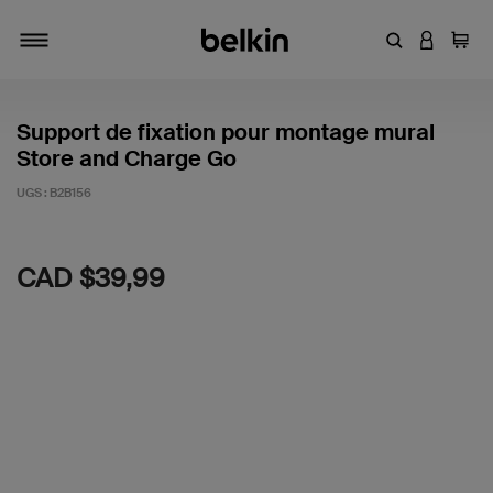
Entrez un mot
CONNEXI
Panie
Activer/désactiver la navigation
Support de fixation pour montage mural
Store and Charge Go
UGS :
B2B156
5 sur 5 (avis clients)
CAD $39,99