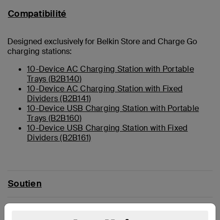
Compatibilité
Designed exclusively for Belkin Store and Charge Go
charging stations:
10-Device AC Charging Station with Portable
Trays (B2B140)
10-Device AC Charging Station with Fixed
Dividers (B2B141)
10-Device USB Charging Station with Portable
Trays (B2B160)
10-Device USB Charging Station with Fixed
Dividers (B2B161)
Soutien