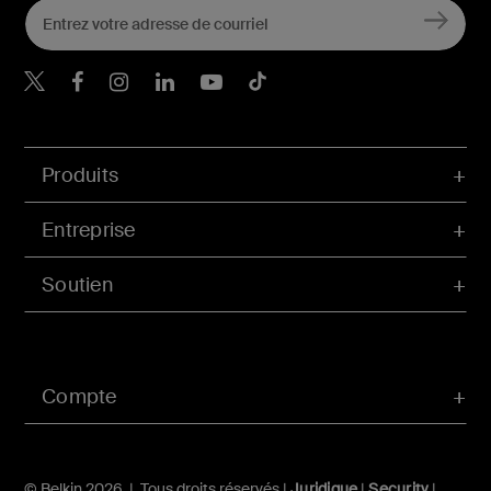
Belkin Twitter
Belkin Facebook
Belkin Instagram
Belkin LinkedIn
Belkin Youtube
Belkin TikTok
Produits
Entreprise
Soutien
Compte
© Belkin 2026 | Tous droits réservés |
Juridique
|
Security
|