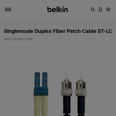
Entrez un mot
CONNEXI
Panie
Activer/désactiver la navigation
Singlemode Duplex Fiber Patch Cable ST-LC
UGS :
F2F802L0-02M