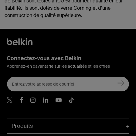
de Belkin sont testés à 100 % pour leur qualité et leur
fiabilité. Ils sont dotés de verre Corning et d’une
construction de qualité supérieure.
Connectez-vous avec Belkin
Apprenez-en davantage sur les actualités et les offres
Belkin Twitter
Belkin Facebook
Belkin Instagram
Belkin LinkedIn
Belkin Youtube
Belkin TikTok
Produits