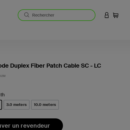
CONNEXION
Panier
de Duplex Fiber Patch Cable SC - LC
-02M
th
3.0 meters
10.0 meters
(s)
uver un revendeur