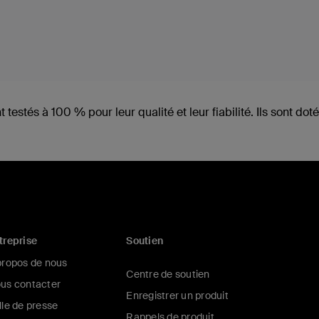
stés à 100 % pour leur qualité et leur fiabilité. Ils sont dot
treprise
Soutien
propos de nous
Centre de soutien
us contacter
Enregistrer un produit
lle de presse
Rappels de produit