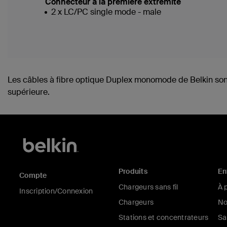
Connecteur à la première extrémité
2 x LC/PC single mode - male
Les câbles à fibre optique Duplex monomode de Belkin sont te
supérieure.
Produits
En
Compte
Chargeurs sans fil
À 
Inscription/Connexion
Chargeurs
No
Stations et concentrateurs
Sa