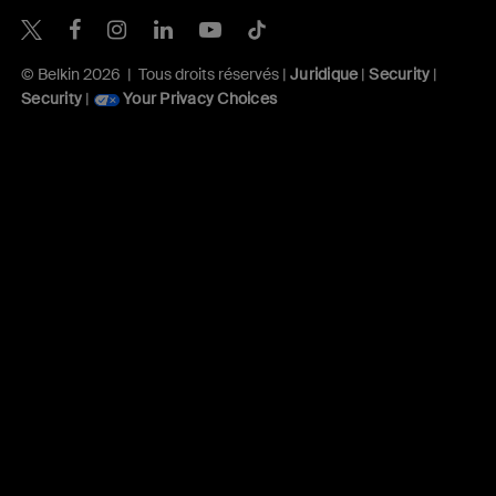
Belkin Twitter
Belkin Facebook
Belkin Instagram
Belkin LinkedIn
Belkin Youtube
Belkin TikTok
© Belkin 2026 | Tous droits réservés |
Juridique
|
Security
|
Security
|
Your Privacy Choices