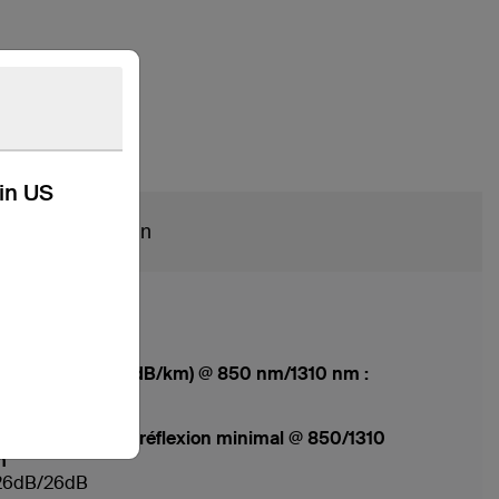
kin US
Soutien
ténuation max. (dB/km) @ 850 nm/1310 nm :
0.4/0.22
faiblissement de réflexion minimal @ 850/1310
m
26dB/26dB