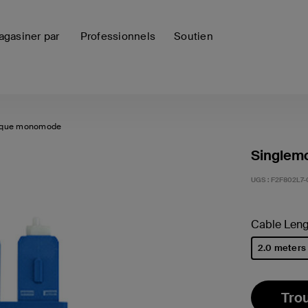
gasiner par
Professionnels
Soutien
ptique monomode
Singlemo
UGS :
F2F802L7
Cable Leng
2.0 meters
sélectionné
Tro