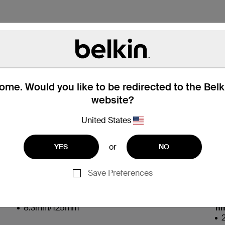
me. Would you like to be redirected to the Bel
website?
ues
United States
or
YES
NO
Connecteur à la seconde extrémité
At
Save Preferences
2 x SC/PC single mode - male
Diamètre de la gaine du noyau
Af
8.3mm/125mm
n