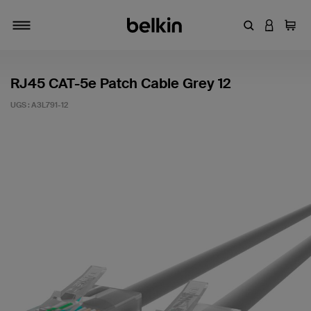
Entrez un mot
CONNEXI
Panie
Activer/désactiver la navigation
RJ45 CAT-5e Patch Cable Grey 12
UGS :
A3L791-12