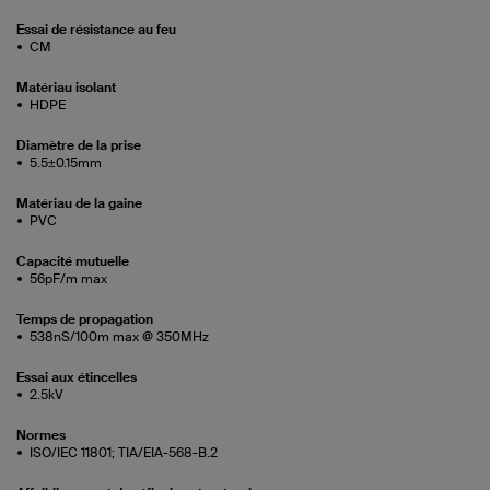
Essai de résistance au feu
CM
Matériau isolant
HDPE
Diamètre de la prise
5.5±0.15mm
Matériau de la gaine
PVC
Capacité mutuelle
56pF/m max
Temps de propagation
538nS/100m max @ 350MHz
Essai aux étincelles
2.5kV
Normes
ISO/IEC 11801; TIA/EIA-568-B.2