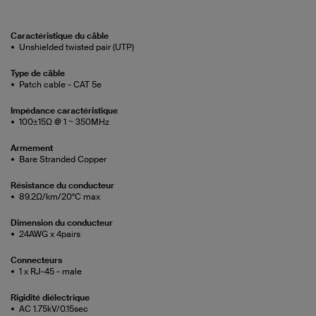
Caractéristique du câble
Unshielded twisted pair (UTP)
Type de câble
Patch cable - CAT 5e
Impédance caractéristique
100±15Ω @ 1 ~ 350MHz
Armement
Bare Stranded Copper
Résistance du conducteur
89.2Ω/km/20°C max
Dimension du conducteur
24AWG x 4pairs
Connecteurs
1 x RJ-45 - male
Rigidité diélectrique
AC 1.75kV/0.15sec