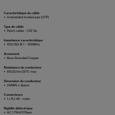
Caractéristique du câble
Unshielded twisted pair (UTP)
Type de câble
Patch cable - CAT 5e
Impédance caractéristique
100±15Ω @ 1 ~ 350MHz
Armement
Bare Stranded Copper
Résistance du conducteur
89.2Ω/km/20°C max
Dimension du conducteur
24AWG x 4pairs
Connecteurs
1 x RJ-45 - male
Rigidité diélectrique
AC 1.75kV/0.15sec