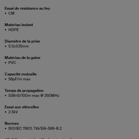
Essai de résistance au feu
CM
Matériau isolant
HDPE
Diamètre de la prise
5.5±0.15mm
Matériau de la gaine
PVC
Capacité mutuelle
56pF/m max
Temps de propagation
538nS/100m max @ 350MHz
Essai aux étincelles
2.5kV
Normes
ISO/IEC 11801; TIA/EIA-568-B.2