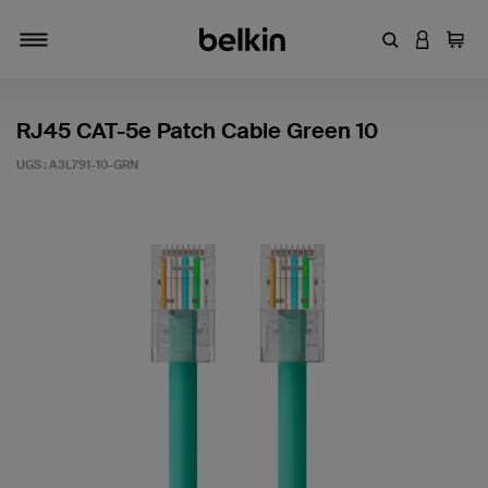
Entrez un mot
CONNEXI
Panie
Activer/désactiver la navigation
RJ45 CAT-5e Patch Cable Green 10
UGS :
A3L791-10-GRN