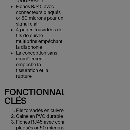
1000BASE-T
Fiches RJ45 avec
connecteurs plaqués
or 50 microns pour un
signal clair
4 paires torsadées de
fils de cuivre
multibrins empêchant
la diaphonie
La conception sans
emmêlement
empêche la
fissuration et la
rupture
FONCTIONNALITÉS
CLÉS
Fils torsadés en cuivre UTP
Gaine en PVC durable
Fiches RJ45 avec connecteurs
plaqués or 50 microns