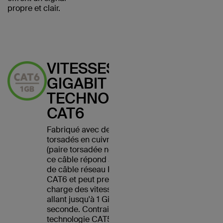
propre et clair.
VITESSES
GIGABIT AVEC
TECHNOLOGIE
CAT6
Fabriqué avec des fils
torsadés en cuivre UTP
(paire torsadée non blindée),
ce câble répond à la norme
de câble réseau Ethernet
CAT6 et peut prendre en
charge des vitesses Ethernet
allant jusqu'à 1 Gigabit par
seconde. Contrairement à la
technologie CAT5, les