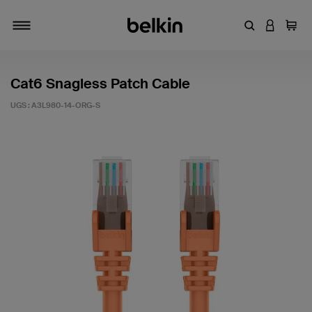
Entrez un mot
CONNEXI
Panie
Activer/désactiver la navigation
Cat6 Snagless Patch Cable
UGS :
A3L980-14-ORG-S