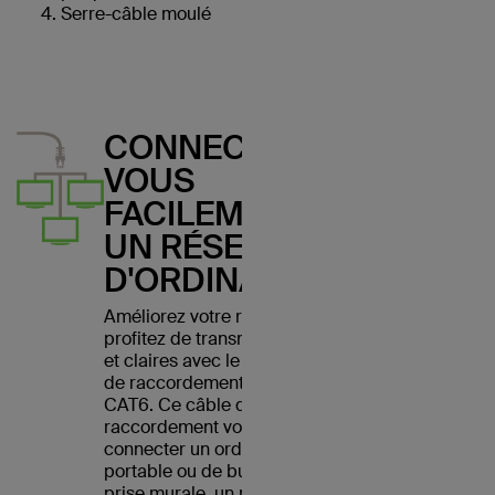
Serre-câble moulé
CONNECTEZ-
VOUS
FACILEMENT À
UN RÉSEAU
D'ORDINATEURS
Améliorez votre réseau et
profitez de transmissions nettes
et claires avec le câble Belkin
de raccordement Ethernet
CAT6. Ce câble de
raccordement vous permet de
connecter un ordinateur
portable ou de bureau à une
prise murale, un modem, un