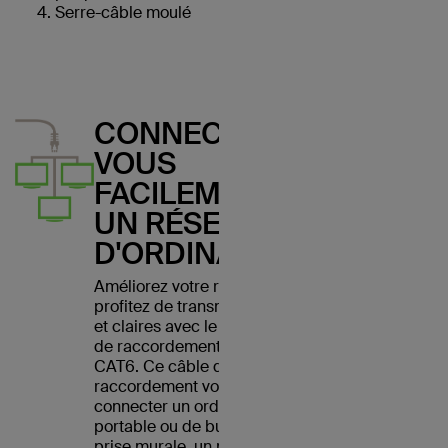
Serre-câble moulé
CONNECTEZ-
VOUS
FACILEMENT À
UN RÉSEAU
D'ORDINATEURS
Améliorez votre réseau et
profitez de transmissions nettes
et claires avec le câble Belkin
de raccordement Ethernet
CAT6. Ce câble de
raccordement vous permet de
connecter un ordinateur
portable ou de bureau à une
prise murale, un modem, un