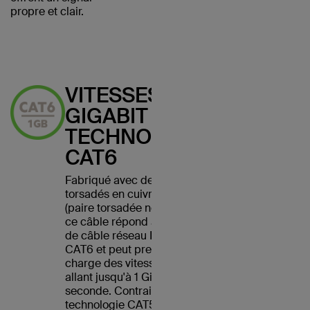
propre et clair.
VITESSES
GIGABIT AVEC
TECHNOLOGIE
CAT6
Fabriqué avec des fils
torsadés en cuivre UTP
(paire torsadée non blindée),
ce câble répond à la norme
de câble réseau Ethernet
CAT6 et peut prendre en
charge des vitesses Ethernet
allant jusqu'à 1 Gigabit par
seconde. Contrairement à la
technologie CAT5, les