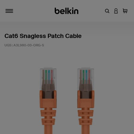
Entrez un mot
CONNEXI
Panie
Activer/désactiver la navigation
Cat6 Snagless Patch Cable
UGS :
A3L980-03-ORG-S