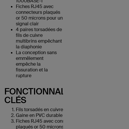
1000BASE-T
Fiches RJ45 avec
connecteurs plaqués
or 50 microns pour un
signal clair
4 paires torsadées de
fils de cuivre
multibrins empêchant
la diaphonie
La conception sans
emmêlement
empêche la
fissuration et la
rupture
FONCTIONNALITÉS
CLÉS
Fils torsadés en cuivre UTP
Gaine en PVC durable
Fiches RJ45 avec connecteurs
plaqués or 50 microns