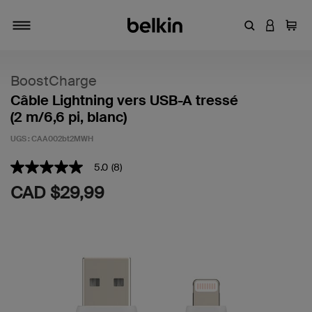
Entrez un mot
CONNEXI
Panie
Activer/désactiver la navigation
BoostCharge
Câble Lightning vers USB-A tressé
(2 m/6,6 pi, blanc)
UGS :
CAA002bt2MWH
3,4 sur 5 (avis clients)
5.0
(8)
5.0
étoiles
CAD $29,99
sur
5
,
valeur
de
note
moyenne.
Read
8
Reviews.
Lien