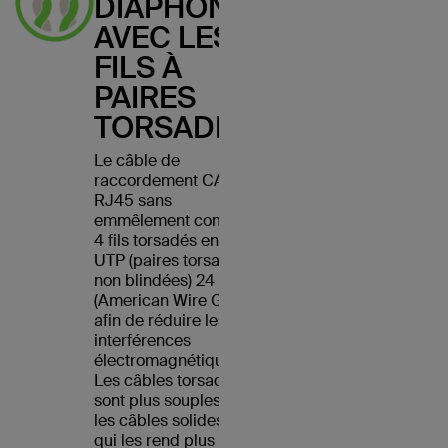
DIAPHONIE
AVEC LES
FILS À
PAIRES
TORSADÉES
Le câble de
raccordement CAT5e
RJ45 sans
emmêlement comporte
4 fils torsadés en cuivre
UTP (paires torsadées
non blindées) 24 AWG
(American Wire Gauge)
afin de réduire les
interférences
électromagnétiques.
Les câbles torsadés
sont plus souples que
les câbles solides, ce
qui les rend plus