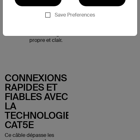
chaque fois, tandis
que les connecteurs
Save Preferences
plaqués or
50 microns résistent
à la corrosion et
offrent un signal
propre et clair.
CONNEXIONS
RAPIDES ET
FIABLES AVEC
LA
TECHNOLOGIE
CAT5E
Ce câble dépasse les