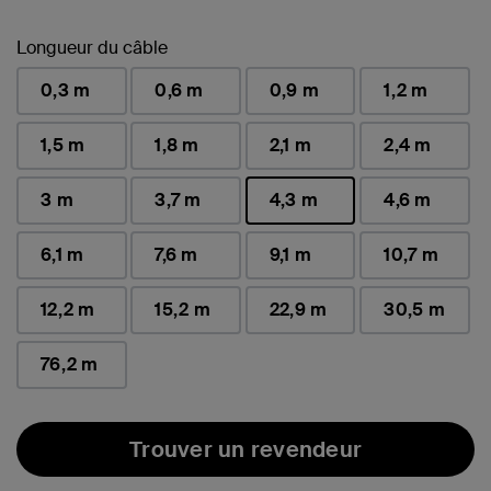
Longueur du câble
0,3 m
0,6 m
0,9 m
1,2 m
1,5 m
1,8 m
2,1 m
2,4 m
3 m
3,7 m
4,3 m
4,6 m
sélectionné(s)
6,1 m
7,6 m
9,1 m
10,7 m
12,2 m
15,2 m
22,9 m
30,5 m
76,2 m
Trouver un revendeur