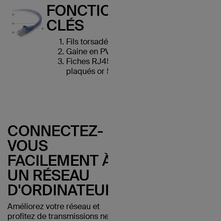
FONCTIONNALITÉS
CLÉS
Fils torsadés en cuivre UTP
Gaine en PVC durable
Fiches RJ45 avec connecteurs
plaqués or 50 microns
CONNECTEZ-
VOUS
FACILEMENT À
UN RÉSEAU
D'ORDINATEURS
Améliorez votre réseau et
profitez de transmissions nettes