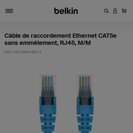
Entrez un mot
CONNEXI
Panie
Activer/désactiver la navigation
Câble de raccordement Ethernet CAT5e
sans emmêlement, RJ45, M/M
UGS :
A3L791b14-BLU-S