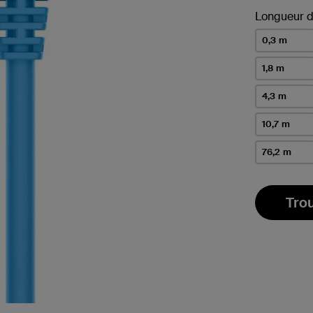
Longueur d
0,3 m
1,8 m
4,3 m
10,7 m
76,2 m
Tro