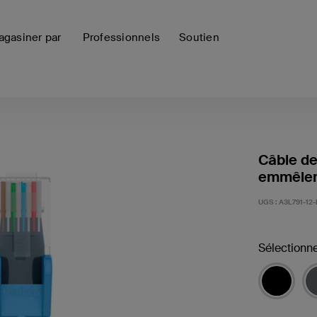
gasiner par
Professionnels
Soutien
Câble d
emmêlem
UGS :
A3L791-12
Sélectionne