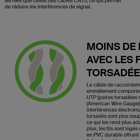
serrées que celles des câbles CAT5, ce qui permet
de réduire les interférences de signal.
MOINS DE 
AVEC LES F
TORSADÉ
Le câble de raccorde
emmêlement comporte 4 
UTP (paires torsadées
(American Wire Gauge) 
interférences électrom
torsadés sont plus soup
ce qui les rend plus a
plus, les fils sont logé
en PVC durable offrant