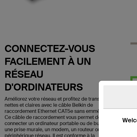
CONNECTEZ-VOUS
FACILEMENT À UN
RÉSEAU
D'ORDINATEURS
Améliorez votre réseau et profitez de transmissions
nettes et claires avec le câble Belkin de
raccordement Ethernet CAT5e sans emmêlement.
Ce câble de raccordement vous permet de
Welco
connecter un ordinateur portable ou de bureau à
une prise murale, un modem, un routeur ou un autre
périphérique réseau. Il est conforme à la