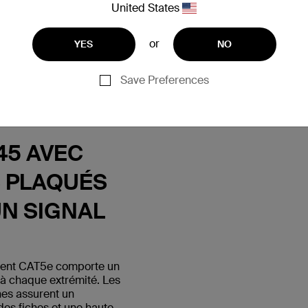
United States
or
YES
NO
Save Preferences
45 AVEC
 PLAQUÉS
UN SIGNAL
ment CAT5e comporte un
à chaque extrémité. Les
nes assurent un
des fiches et une haute