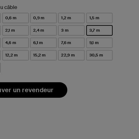
u câble
0,6 m
0,9 m
1,2 m
1,5 m
2,1 m
2,4 m
3 m
3,7 m
sélectionné(s)
4,6 m
6,1 m
7,6 m
9,1 m
12,2 m
15,2 m
22,9 m
30,5 m
uver un revendeur