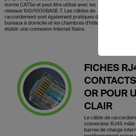
norme CAT5e et peut être utilisé avec les
réseaux 100/1000BASE-T. Les câbles de
raccordement sont également pratiques dans les
bureaux à domicile et les chambres d'hôtel pour
établir une connexion Internet filaire.
FICHES RJ
CONTACTS
OR POUR 
CLAIR
Le câble de raccorde
connecteur RJ45 mâle 
barres de charge inter
positionnement précis 