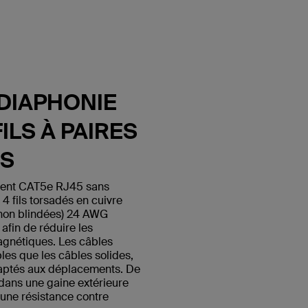
DIAPHONIE
ILS À PAIRES
ES
ment CAT5e RJ45 sans
fils torsadés en cuivre
 non blindées) 24 AWG
afin de réduire les
agnétiques. Les câbles
les que les câbles solides,
daptés aux déplacements. De
s dans une gaine extérieure
 une résistance contre