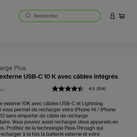
CONNEXION
Panier
arge Plus
 externe USB-C 10 K avec câbles intégrés
5 sur 5 (avis clients)
4.5
(104)
4.5
BLU
étoiles
sur
ie externe 10K avec câbles USB-C et Lightning
5
i vous permet de recharger votre iPhone 14 / iPhone
,
valeur
 12 sans emporter de câble de recharge
de
aire. Vous pouvez aussi recharger deux appareils en
note
. Profitez de la technologie Pass-Through qui
moyenne.
echarger à la fois la batterie externe et votre
Read