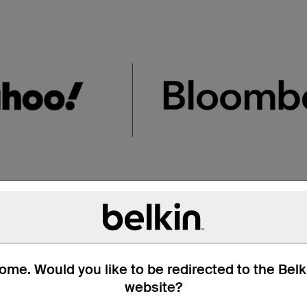
omade sans câbles su
me. Would you like to be redirected to the Bel
website?
s intégrés. Vous n’avez donc plus besoin de penser à emporte
avec les câbles intégrés Lightning et USB-C. Profitez de la 