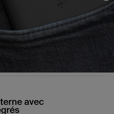
xterne avec
égrés