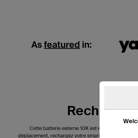
Recharge n
Welco
Cette batterie externe 10K est équipée de câble
déplacement, rechargez votre smartphone et tablette 