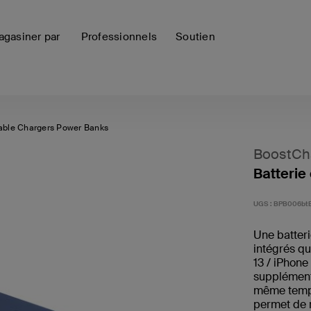
gasiner par
Professionnels
Soutien
able Chargers Power Banks
BoostCh
Batterie
UGS :
BPB006bt
Une batter
intégrés qu
13 / iPhone
supplément
même temps
permet de r