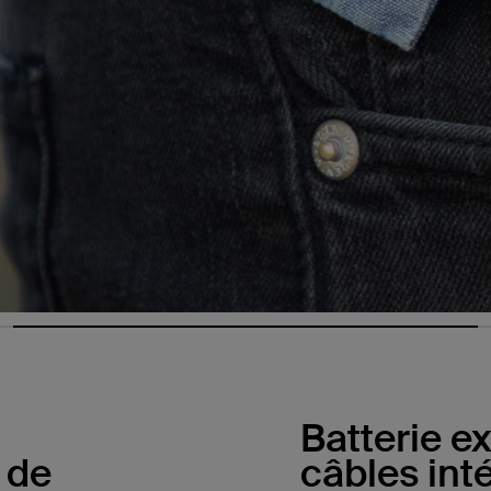
Batterie e
 de
câbles int