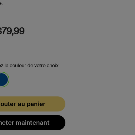
104
e.
Reviews.
Lien
vers
la
même
79,99
page.
z la couleur de votre choix
ectionné(s)
jouter au panier
heter maintenant