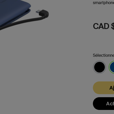
smartphon
CAD $
Sélectionne
sél
A
Ac