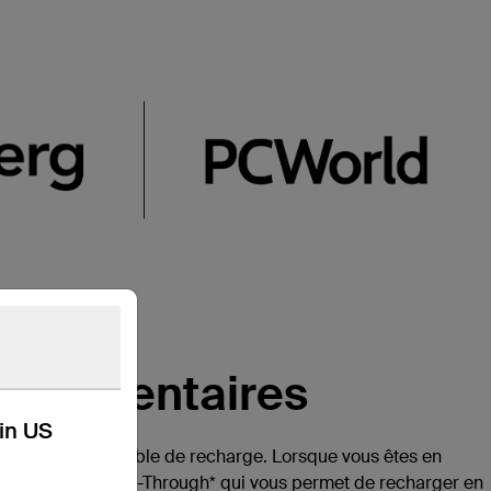
pplémentaires
kin US
r votre propre câble de recharge. Lorsque vous êtes en
fonctionnalité Pass-Through* qui vous permet de recharger en