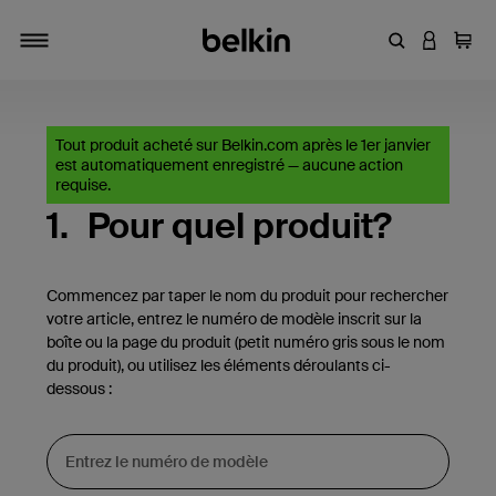
Entrez un mot
CONNEXI
Panie
Activer/désactiver la navigation
Tout produit acheté sur Belkin.com après le 1er janvier
est automatiquement enregistré — aucune action
requise.
1.
Pour quel produit?
Commencez par taper le nom du produit pour rechercher
votre article, entrez le numéro de modèle inscrit sur la
boîte ou la page du produit (petit numéro gris sous le nom
du produit), ou utilisez les éléments déroulants ci-
dessous :