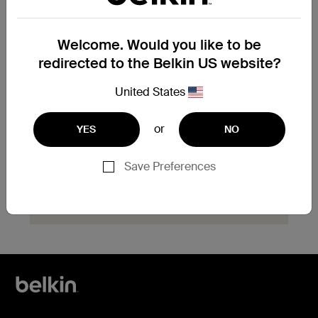
Welcome. Would you like to be
Vous devez remplacer un
redirected to the Belkin US website?
produit sous garantie ?
United States
Complétez le formulaire de demande
d’échange de garantie ici et notre équipe
d’assistance vous contactera rapidement
or
YES
NO
pour vous indiquer la marche à suivre.
Save Preferences
Cliquez ici