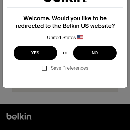
Welcome. Would you like to be
Vous devez remplacer un
redirected to the Belkin US website?
produit sous garantie ?
United States
Complétez le formulaire de demande
d’échange de garantie ici et notre équipe
d’assistance vous contactera rapidement
or
YES
NO
pour vous indiquer la marche à suivre.
Save Preferences
Cliquez ici