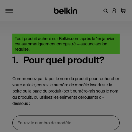
Entrez un mot
CONNEXI
Panie
Activer/désactiver la navigation
Tout produit acheté sur Belkin.com après le 1er janvier
est automatiquement enregistré — aucune action
requise.
1.
Pour quel produit?
Commencez par taper le nom du produit pour rechercher
votre article, entrez le numéro de modèle inscrit sur la
boîte ou la page du produit (petit numéro gris sous le nom
du produit), ou utilisez les éléments déroulants ci-
dessous :