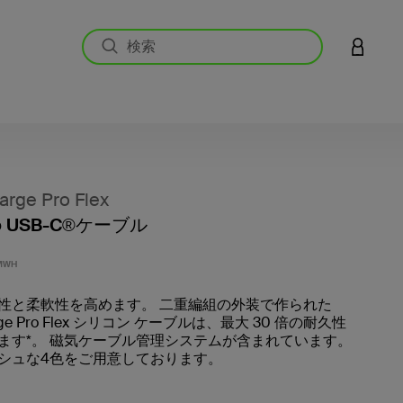
アカウン
rge Pro Flex
to USB-C®ケーブル
5段階
MWH
性と柔軟性を高めます。 二重編組の外装で作られた
arge Pro Flex シリコン ケーブルは、最大 30 倍の耐久性
ます*。 磁気ケーブル管理システムが含まれています。
シュな4色をご用意しております。