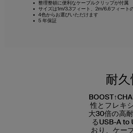
整理整頓に便利なケーブルクリップが付属
サイズは1m/3.3フィート、2m/6.6フィー
4色からお選びいただけます
5 年保証
耐久
BOOST↑C
性とフレキ
大30倍の高
るUSB-A
おり、ケーブ