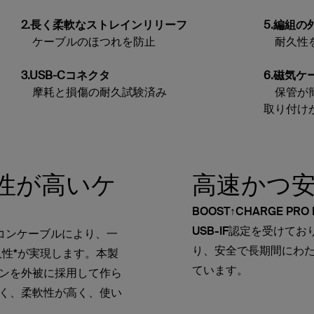
2.長く柔軟なストレインリリーフ
5.編組の
ケーブルのほつれを防止
耐久性を
3.USB-Cコネクタ
6.磁気ケ
摩耗と損傷の耐久試験済み
保管が簡
取り付け
性が高いケ
高速かつ
BOOST↑CHARGE PRO 
USB-IF認定を受けて
xシリコンケーブルにより、一
り、安全で長期間にわ
久性*が実現します。本製
ています。
ンを外被に採用して作ら
く、柔軟性が高く、使い