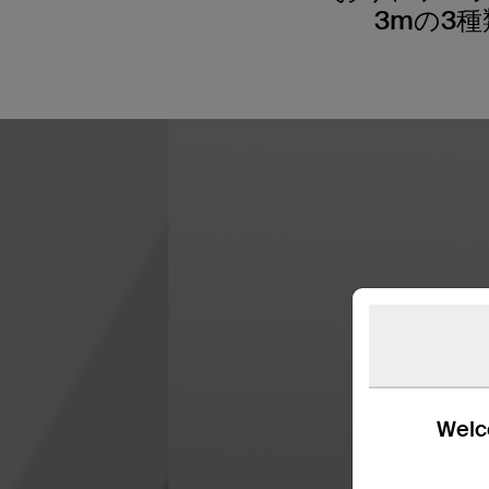
3mの3
Welco