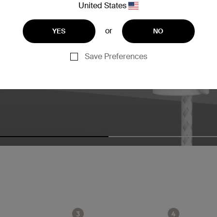
United States
or
YES
NO
Save Preferences