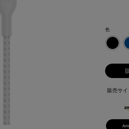
色
販売サイ
Am