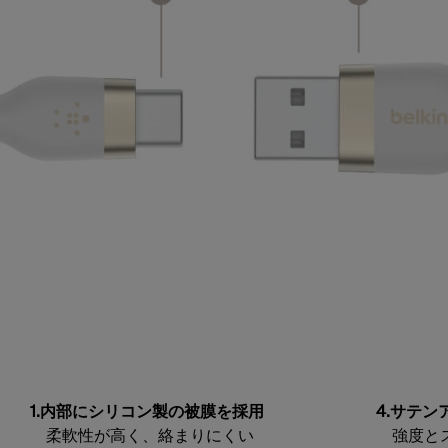
1.内部にシリコン製の被膜を採用
4.サテ
柔軟性が高く、絡まりにくい
強度とス