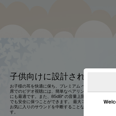
子供向けに設計されていま
お子様の耳を快適に保ち、プレミアム ヘッドフォンで保
席でのビデオ視聴には、簡単なペアリングと直感的なコ
にも最適です。また、85dB* の音量上限により、長時間
Welco
でも安全に保つことができます。 最大 30 時間のバッ
お気に入りのサウンドを中断することなく、より多くの
す。