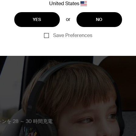
United States
or
YES
NO
Save Preferences
 28 ～ 30 時間充電