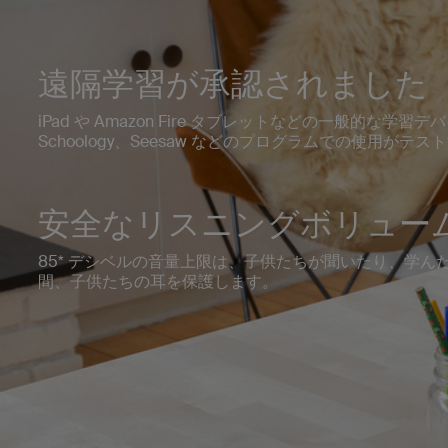
遠隔学習が承認されました
iPad や Amazon Fire タブレットなどの一般的な学習デ
Schoology、Seesaw などのプログラムでの使用がテ
安全なリスニングボリュー
85* デシベルの音量上限は、子供たちが聞いたり、学ん
間、子供たちの耳を保護します。