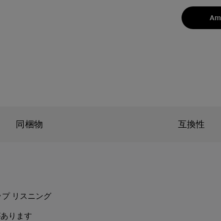
Am
同梱物
互換性
ン
ップ リスニング
があります