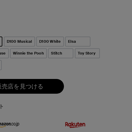
D100 Musical
D100 White
Elsa
use
Winnie the Pooh
Stitch
Toy Story
販売店を見つける
ト