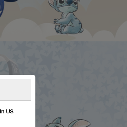
kin US