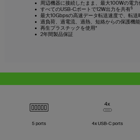
周辺機器に接続したまま、最大100Wの電力
§
すべてのUSB-Cポートで12W出力を共有
最大10Gbpsの高速データ転送速度で、転
過負荷、過電流、過熱、短絡からの保護機能
再生プラスチックを使用*
2年間製品保証
5 ports
4x USB-C ports