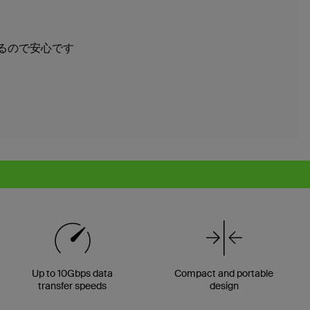
るので安心です
Up to 10Gbps data
Compact and portable
transfer speeds
design