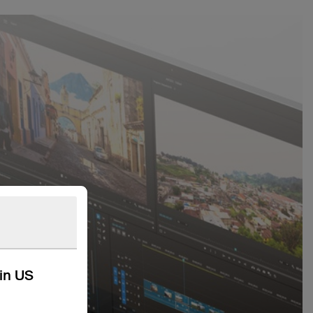
kin US