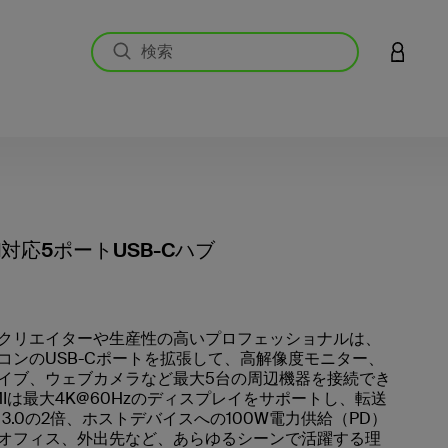
アカウン
MI対応5ポートUSB-Cハブ
5段階中
クリエイターや生産性の高いプロフェッショナルは、
コンのUSB-Cポートを拡張して、高解像度モニター、
イブ、ウェブカメラなど最大5台の周辺機器を接続でき
MIは最大4K@60Hzのディスプレイをサポートし、転送
 3.0の2倍、ホストデバイスへの100W電力供給（PD）
オフィス、外出先など、あらゆるシーンで活躍する理