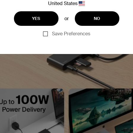
United States
or
YES
NO
Save Preferences