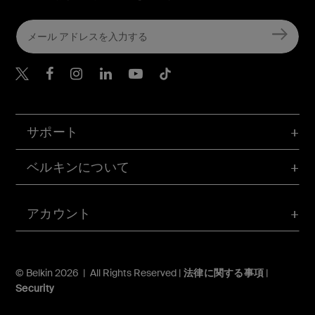
Belkin Twitter
Belkin Facebook
Belkin Instagram
Belkin LinkedIn
Belkin Youtube
Belkin TikTok
サポート
ベルキンについて
アカウント
© Belkin 2026 | All Rights Reserved |
法律に関する事項
|
Security