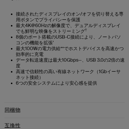
接続されたディスプレイのオン/オフを切り替える専
用ボタンでプライバシーを保護
最大4K@60Hzの解像度で、デュアルディスプレイ
†
でも鮮明な映像をストリーミング
8個のポート搭載のUSB-C接続により、ノートパソ
コンの機能を拡張’
最大100Wの電力供給**でホストデバイスを高速かつ
効率的に充電
データ転送速度は最大10Gbps—、USB 3.0の2倍の速
度
高速で信頼性の高い有線ネットワーク（1Gbイーサ
ネット接続）
6つの安全システムにより安心感を提供
同梱物
互換性