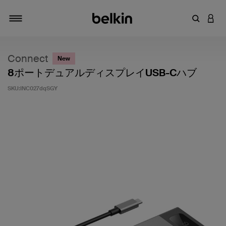
キーワー
アカ
切り替え
Connect
New
8ポートデュアルディスプレイUSB-Cハブ
SKU:
INC027dqSGY
5段階中5のカスタマー評価