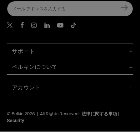
Belkin Twitter
Belkin Facebook
Belkin Instagram
Belkin LinkedIn
Belkin Youtube
Belkin TikTok
サポート
ベルキンについて
アカウント
© Belkin 2026 | All Rights Reserved |
法律に関する事項
|
Security