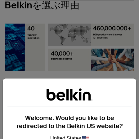
Belkinを選ぶ理由
企業の従業員が職場にいてもリモートであって
も、ドックを使用してポータブルデバイスをデス
企業にとっての主な機能と利
クトップの代替品に変換し、コンピューターにと
ってのもう一つの効果的なエンジンとなります。
点
政府の職場環境では、セキュリティが最優先事項
最新のノートパソコンでもポートを拡張する必要
です。侵害が発生すると、悪意のある人物が安全
があります。USB-Cハブやドッキング ステーシ
な文書にアクセスできるようになり、不正なデー
ョンを使用すると、オプションを、SDカードリ
Welcome. Would you like to be
クロスプラットフォームの互換性
タ転送が行われ、機密情報が侵害される可能性が
ーダー、USB-Aポート、さらにはHDMI®や
redirected to the Belkin US website?
教育IT部門は、教授、学生、教職員、スタッフの
あります。ドッキングステーションやハブは通
DisplayPort™出力にすることができます。
Belkinユニバーサルドッキングステーションは、新しいバ
多様な組み合わせを、成功するために必要なツー
常、ユーザーが使用できるポートが増えるため、
ージョンのMicrosoft® Windows®、Apple® macOS®、
ルでサポートするという課題に直面しています。
United States