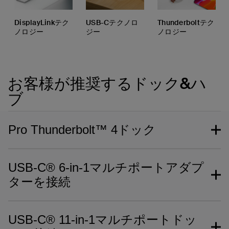
DisplayLinkテク
USB-Cテクノロ
Thunderboltテク
ノロジー
ジー
ノロジー
お客様が推奨するドック&ハ
ブ
Pro Thunderbolt™ 4ドック
従業員が究極のワークステーションを作成したい
場合、Belkin Pro Thunderbolt 4がその役割を果
USB-C® 6-in-1マルチポートアダプ
たします。次世代機能が満載で、優れたパススル
ターを接続
ーパワーを備え、多用途用に拡張できる12個のポ
ートを備えています。利便性と互換性を兼ね備え
たドックに接続して、ビジネスニーズのすべての
USB-Cデバイス用の複数のポートを備えたこのオ
条件を満たします。
ールインワンソリューションは、柔軟性と互換性
USB-C® 11-in-1マルチポートドッ
を備えています。ユーザーは、コンピューターの