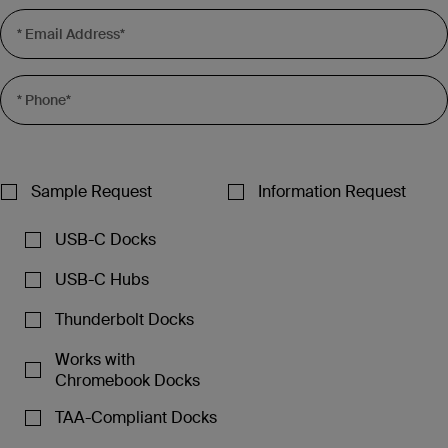
4Kの解像度をサポートします。Chromebookは最
サネットポート、SDおよびMicroSDカードリー
60Hzの高解像度に対応
• 最大100Wのパススルー充電をサポート
大2台の拡張モニターをサポートします。
ダー、3.5mmオーディオポート、USB-C PDポー
• トリプルディスプレイに対応しており、互換性
トに拡張
• コンパクトなデザインにより、容易に移動で
• Works With Chromebook認定を取得しており、
のあるノートパソコンで利用できます。ビデオ解
き、デスクトップがすっきりします
Macユーザーには非推奨
• 最大100Wのパススルー充電をサポート
像度はご使用になるノートパソコンの機能によっ
て異なります。
• 5 Gbpsの帯域幅で、ノートパソコンと周辺機器
• 65WパススルーUSB-C電源供給
• 背面にポートを配置したコンパクトなデザイン
間の高速データ転送を実現
• Thunderbolt 4認定
• ポート：HDMI 2.0×2、DisplayPort 1.4×2、
• ノートパソコンスタンドとしても使用可能
• HDMIポートは30Hzで最大4K解像度をサポート
USB-C（MFDP）×1、USB-A×5、USB-C×2（ア
• USB4®準拠
Sample Request
Information Request
ップストリーム×1、ダウンストリーム×1）、ギガ
• 5 Gbpsの帯域幅で、ノートパソコンと周辺機器
ビットイーサネット×1
間の高速データ転送を実現
• Thunderbolt 3、USB 3.0などとの下位互換性あ
USB-C Docks
り
• 3.5mmコンビネーション入出力オーディオジャ
• VGA、HDMI、DisplayPortビデオポートがマル
ック
チディスプレイで最大4Kの解像度に対応
• 幅: 200mm / 7.9 インチ x 奥行き: 73.20mm /
USB-C Hubs
2.9 インチ x 高さ: 33.90mm / 1.3 インチ
• MST機能を備えた選択Windowsホストデバイス
Thunderbolt Docks
に最大3台のディスプレイを接続
• この製品はTAAに準拠しており、幅広い政府用
途で使用できます。
Works with
Chromebook Docks
TAA-Compliant Docks