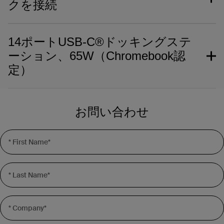
クを接続
MacBook®またはWindowsのノートパソコンを、
USB-CポートをHDMI™（4K 30Hzモニターをサ
複数のデバイス、ビデオ、イーサネット、電源に
ポート）、USB-C、USB-A×2、およびイーサネ
接続します。MacBookコンピューターを使用す
ットポートに拡張し、さらにSDカードリーダー
当社のUSB-C 11-in-1マルチポートドックを使用
るクリエイティブチームは、単一ディスプレイ用
を接続できます。追加のUSB-C PDポートは、最
し、USB-C対応のノートパソコンを究極のワーク
14ポートUSB-C®ドッキングステ
の鮮やかな8x解像度、堅牢なデータ容量、USB
新のノートパソコンにはなくなったポートとして
ステーションに変えましょう。強力で多用途なこ
3.0の8倍のデータ転送速度を備えた堅牢なビデオ
ーション、65W（Chromebook認
使用できます。
の製品は、従業員が外出する際の持ち運びを考慮
機能に惹かれるでしょう。
して設計されています。
定）
さらに、このハブは4K解像度と最大5 Gbpsの帯
• ケーブル1本でHDビデオの接続、電源供給、映
域幅をサポートし、ノートパソコンと周辺機器間
USB-Cポートを介してモニター、SD カード、サ
像出力を同時に行うことができます
この14ポートのドックはWorks With
の高速データ転送を実現します。最大100Wのパ
ムドライブなどに接続します。ポート拡張か最大
Chromebook認定を取得しており、ユーザーは1
ススルー充電に対応しているため、ポート拡張か
100Wのパススルー充電のどちらかといった選択
お問い合わせ
• SDカードリーダー、オーディオ入出力、PD 3.0
つのUSB-Cポートを介して4Kディスプレイ、高
充電かといった選択をする必要はありません。
をする必要はありません。本製品は、接続デバイ
を備えたUSB-C 3.1 Gen 2ポート、Thunderbolt 4
速ギガビットイーサネット、周辺機器、その他の
スとノートパソコン間で最大5 Gbpsの帯域幅を
ポート×2、HDMI 2.0ポート×2、ギガビットイー
• USB-C対応ノートパソコンを複数のデバイスに
デバイスに接続できます。
実現しながら、HDMI、DisplayPort、VGAビデオ
サネット、USB-A 3.1ポート×2、USB-A 2.0ポー
接続
ポートを介して最大4Kの高解像度ディスプレイ
ト×2を含む12ポートを搭載
65Wのパススルー充電と高速データ転送速度によ
に対応します。さらに、ギガビットイーサネット
• USB-Cポートを、HDMIポート、USB-A 3.0 BC
り、エンタープライズレベル、教育および医療ビ
ポートを使用すると、安全かつ確実なインターネ
• 40 Gbpsの高速データ転送
1.2ポート×2、ギガビットイーサネットポート、
ジネスチームにとって必須の製品となります。
ット接続を常に利用できます。
SDカードリーダー、USB-C PDポートに拡張
TAAに準拠しており、Chrome OS経由でファーム
• ノートパソコン、タブレット、スマートフォ
ウェアアップデートをインストールできるため、
• 複数のデバイスに同時接続
ン、ハードドライブなどに最大90Wの電力を供給
• USB-A 3.0 BC 1.2ポートを使用して、ハードド
政府のビジネスアプリケーションに最適です。
ライブ、電話、タブレットなどの高電力消費デバ
• USB-Cポートを、HDMIポート、DisplayPort、
• シングルディスプレイの場合は最大8K @
イスに電力供給および充電
• ノートパソコンを複数のモニターに接続 — 最大
VGAポート、USB-Aポート×3、ギガビットイー
30Hz、デュアルディスプレイの場合は最大4K @