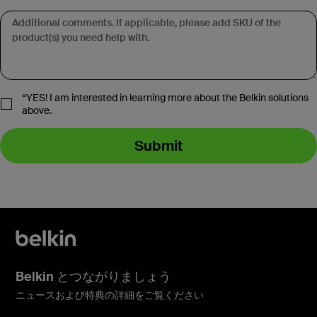
USB-C® 6-in-1マルチポー
トアダプターを接続
USB-C® 11-in-1マルチポ
もっと詳しく知る
ートドックを接続
“YES! I am interested in learning more about the Belkin solutions
above.
14ポートUSB-C®ドッキ
ングステーション、
Pro Thunderbolt™ 4ドッ
Submit
もっと詳しく知る
65W（Chromebook認
ク
定）
もっと詳しく知る
もっと詳しく知る
Belkin とつながりましょう
ニュースおよび特典の詳細をご覧ください