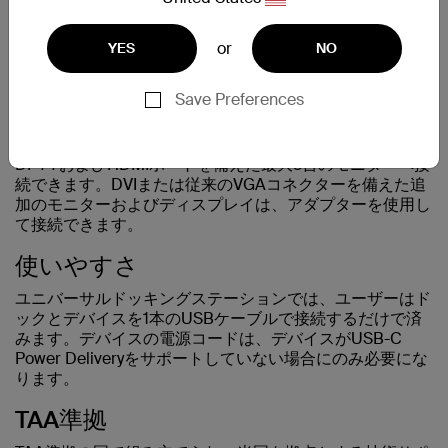
驚異的なデータ転送速度とすべてのデバイスの集
セキュリティ上の有害な影響が増大する可能性が
またはChrome OS™を実行するあらゆるメーカーのノー
外来患者環境、入院病院、介護施設で働く医療従
学生に有能なテクノロジーを提供することに焦点
中充電により、ユーザーはワークステーションを
あります。
トパソコンやタブレットと完全な互換性があります。これ
事者は、ワークフローのスムーズな実行を支援す
を当てていますが、他のグループにも提供するこ
最高のパフォーマンスで実行し続けるために必要
or
YES
NO
により、作業者はあらゆるプラットフォームをドッキング
るテクノロジーツールを活用しています。TAA認
とは重要です。
Belkin TAA準拠のドッキングステーションは、ポ
なものをすべて手に入れることができます。外出
ステーションに接続できるようになります。
定のドックとハブは、ノートパソコンやタブレッ
ート数が少ない内蔵ケーブルを備えており、互換
先、ホットデスク、出張中のモバイルワーカー
トを使用して患者情報を入力したり記録を文書化
ドッキングステーションとハブには、学校や大学
性を損なうことなくセキュリティを強化します。
Save Preferences
は、ノートパソコンを外部モニターに接続できま
柔軟性のある表示オプション
したりする際のHIPPAの機密性の問題に対処する
の従来のシステムや最先端のコンピューターと互
当社の幅広いドックは、USB-Cノートパソコン
す。USBドライブやSDカード、マウス、キーボ
チームにとって非常に重要です。利便性、互換
換性が必要です。教育者と学生のニーズは常に進
に1本のケーブルで接続するだけで、デスクトッ
ードなどの重要なデバイスを素早く簡単に接続で
モデルによっては、Belkinドッキングステーションは、
性、セキュリティは重要な要素であり、医療現場
化しており、デバイスは強力で、高速で、安全で
プをすっきりさせながら、ユーザーがマウス、キ
きます。
DP++およびHDMIポートを備えた最大3台のモニターへ接
向けに設計されたミッションクリティカルなデバ
ある必要があります。
ーボード、ヘッドフォン、リモコンを接続でき
続できます。DVIまたは従来のVGAコネクターを備えた追
イスが他にもあります。
Belkinのドッキングステーションとハブは、各企
る、安全で拡張されたワークスペースを作成しま
加のモニターおよびディスプレイは、アダプターを使用し
当社の教育用ドッキングステーションとハブのポ
業のニーズに応えるために特別に設計されていま
す。
て接続できます。
Belkin TAA認定のドッキングステーションとハブ
ートフォリオは、オペレーティングシステムと
す。ITマネージャーと技術サポートは、Belkin
は、クロスプラットフォーム互換性と、さまざま
USB-CおよびThunderboltホストデバイスの両方
Dock Managerアプリ（将来のソフトウェア製品
使いやすさ
なデバイスを切り替える医療従事者向けにカスタ
との幅広い互換性を含む、多用途のソリューショ
INT127）でドックを管理および更新できます。ま
マイズされた適応性のあるディスプレイオプショ
ンを提供します。これらは、電力供給、USBポ
た、電源およびサージプロテクター、アダプタ
ユニバーサルドッキングステーションでは、ユーザーはド
ンを提供します。セキュリティ機能により、患者
ート、ギガビットイーサネット、マルチモニター
ー、ケーブルなど、オフィスセットアップの基本
ックとデバイスを1本のUSBケーブルで接続するだけで済
のプライバシーとHIPPAの機密性の問題に対して
のサポートなど、複数の機能と接続オプションを
製品も幅広く提供しています。
みます。デバイスの電源コードは、デバイスがUSB-C
さらに安心感が得られます。さらに、Belkinは、
提供します。
Power Deliveryをサポートしていない場合にのみ必要にな
迅速に充電して患者の使用に備える必要があるノ
ります。
ートパソコン、タブレット、スマートフォンに最
適な充電ソリューションを提供しています。
TAA準拠