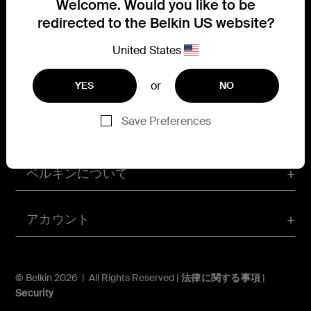
Welcome. Would you like to be
ニュースおよび特典の詳細をご覧ください
redirected to the Belkin US website?
United States
Belkin Twitter
Belkin Facebook
Belkin Instagram
Belkin LinkedIn
Belkin Youtube
Belkin TikTok
or
YES
NO
Save Preferences
サポート
ベルキンについて
アカウント
© Belkin 2026 | All Rights Reserved |
法律に関する事項
|
Security