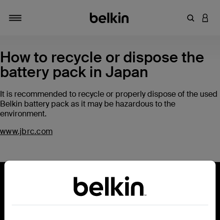
キーワー
アカ
切り替え
How to recycle or dispose the
battery pack in Japan
It is recommended to recycle or properly dispose of the used
Belkin battery pack as it may be hazardous to the
environment.
www.jbrc.com
Belkin とつながりましょう