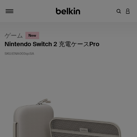
キーワー
アカ
切り替え
ゲーム
New
Nintendo Switch 2 充電ケースPro
SKU:
ENA003qcSA
5段階中5のカスタマー評価