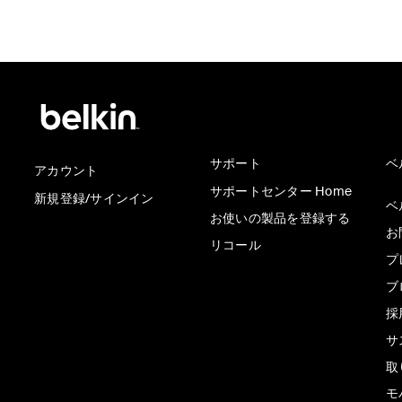
サポート
ベ
アカウント
サポートセンター Home
新規登録/サインイン
ベ
お使いの製品を登録する
お
リコール
プ
ブ
採
サ
取
モ