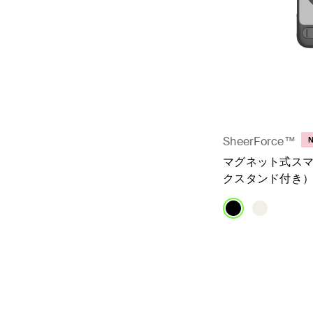
SheerForce™
マグネット式ス
クスタンド付き
Price: