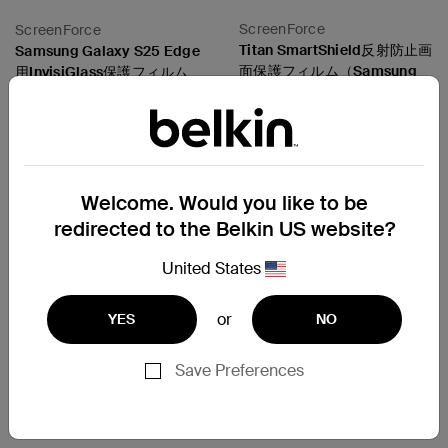
ScreenForce
ScreenForce
Titan SmartShield反射防止画
Samsung Galaxy S25 Edge
面保護フィルム（Samsung
用InvisiGlass保護フィルム
Galaxy S26用）
Price:
Price:
Welcome. Would you like to be
redirected to the Belkin US website?
United States
or
YES
NO
Save Preferences