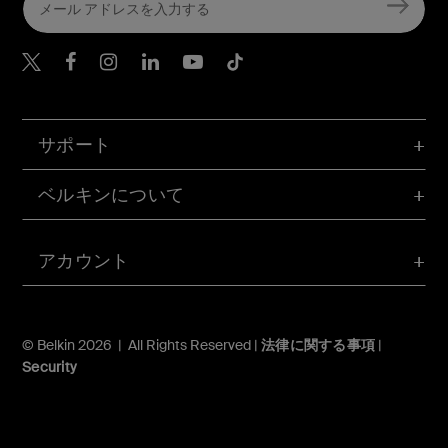
Belkin Twitter
Belkin Facebook
Belkin Instagram
Belkin LinkedIn
Belkin Youtube
Belkin TikTok
サポート
ベルキンについて
アカウント
© Belkin 2026 | All Rights Reserved |
法律に関する事項
|
Security