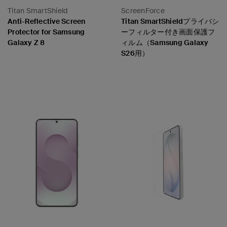
Titan SmartShield
ScreenForce
Anti-Reflective Screen
Titan SmartShieldプライバシ
Protector for Samsung
ーフィルター付き画面保護フ
Galaxy Z 8
ィルム（Samsung Galaxy
S26用）
Price:
Price: