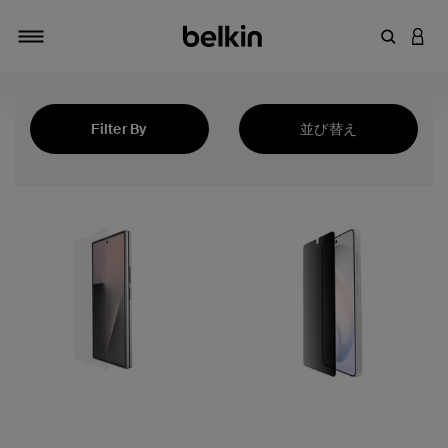
キーワー
アカ
切り替え
Filter By
並び替え
注目の製品