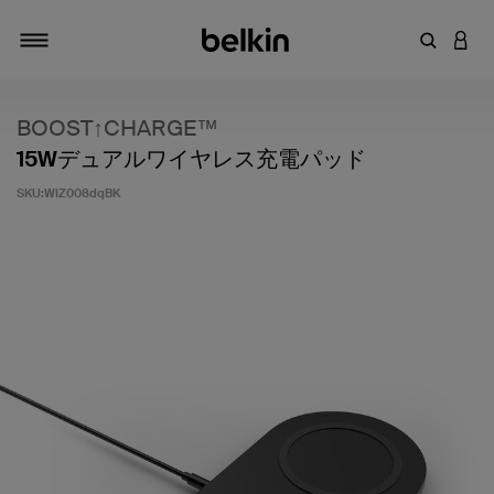
キーワー
アカ
切り替え
BOOST↑CHARGE™
15Wデュアルワイヤレス充電パッド
SKU:
WIZ008dqBK
5段階中3.7のカスタマー評価