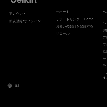
サポート
ベ
アカウント
サポートセンター Home
新規登録/サインイン
ベ
お使いの製品を登録する
お
リコール
プ
ブ
採
サ
取
モ
イ
日本