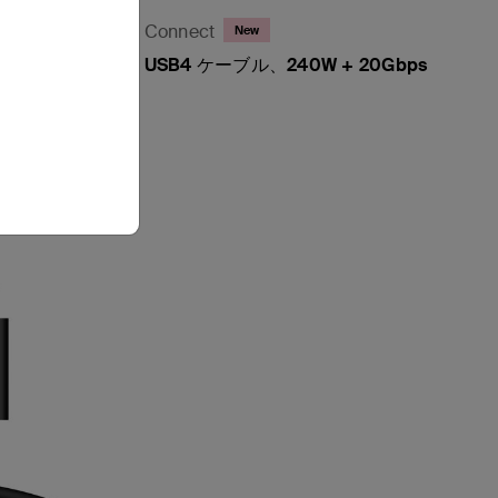
Connect
New
USB4 ケーブル、240W + 20Gbps
Price: