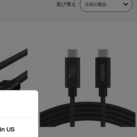
並び替え
注目の製品
kin US