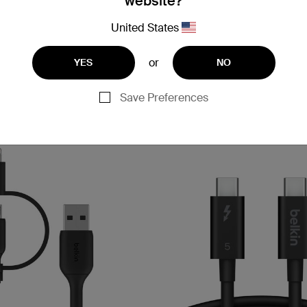
website?
CONNECT
United States
 to USB-C, 100W）
Thunderbolt 4 ケーブル
or
YES
NO
Price:
Save Preferences