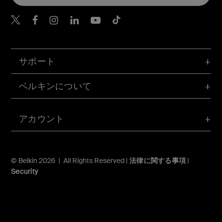
Belkin Twitter
Belkin Facebook
Belkin Instagram
Belkin LinkedIn
Belkin Youtube
Belkin TikTok
サポート
ベルキンについて
アカウント
© Belkin 2026 | All Rights Reserved |
法律に関する事項
|
Security