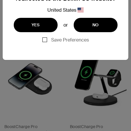
5K with Qi2
Qi2 3-in-1 ワイヤレス充電パ
ッド 15W
United States
or
YES
NO
Price:
Price:
Save Preferences
BoostCharge Pro
BoostCharge Pro