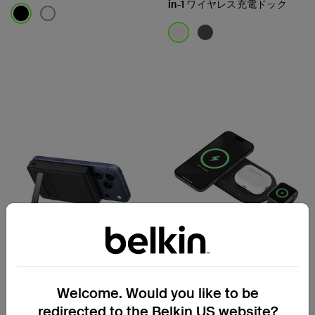
in-1 ワイヤレス充電ドック
Price:
Price:
BoostCharge
New
Welcome. Would you like to be
Slim Magnetic Power Bank
BoostCharge Pro
redirected to the Belkin US website?