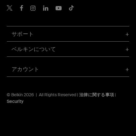
Belkin Twitter
Belkin Facebook
Belkin Instagram
Belkin LinkedIn
Belkin Youtube
Belkin TikTok
サポート
ベルキンについて
アカウント
© Belkin 2026 | All Rights Reserved |
法律に関する事項
|
Security