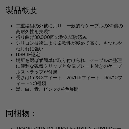
製品概要
二重編組の外被により、一般的なケーブルの30倍の
高耐久性を実現*
折り曲げ30,000回の耐久試験済み
シリコン技術により柔軟性が極めて高く、もつれや
ねじれに強い
USB-IF認定
場所を選ばず簡単に取り付けられ、ケーブルの整理
に便利な磁気クリップと金属プレート付きのケーブ
ルストラップが付属
長さは1m/3.3フィート、2m/6.6フィート、3m/10フ
ィートの3種類
黒、白、青、ピンクの4色展開
同梱物：
BOOST↑CHARGE PRO Flex USB-A to USB-Cケー