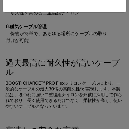
5.編組の外被
耐久性を高める二重編組ナイロン
6.磁気ケーブル管理
保管が簡単で、あらゆる場所にケーブルの取り
付けが可能
過去最高に耐久性が高いケーブ
ル
BOOST↑CHARGE™ PRO Flexシリコンケーブルにより、一
般的なケーブルの最大30倍の高耐久性*が実現します。本製
品は、ほつれに強い二重編組ナイロンを外被に採用して作ら
れており、長く使用できるだけでなく、柔軟性が高く、使い
やすいケーブルとなっています。