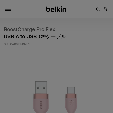
キーワー
アカ
切り替え
BoostCharge Pro Flex
USB-A to USB-C®ケーブル
SKU:
CAB010bt1MPK
5段階中4.9のカスタマー評価