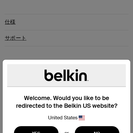
仕様
サポート
サウンドの質を大幅に向上
この高品質なイヤフォンは優れた音質を保証するだけでなく、
期待を超える便利な機能を備えています。各イヤフォンには2
つのマイクを搭載しており、通話中に音声が途切れることはあ
Welcome. Would you like to be
りません。SOUNDFORM Rise完全ワイヤレスイヤフォンは、
イヤフォンのみで7時間、ワイヤレス充電ケースで充電するとさ
redirected to the Belkin US website?
らに24時間使用することができ、長時間利用しても終日使用で
きるように設計されています。IPX5等級の耐水性能で雨や日光
United States
から本体を保護します。さらに、使いやすいコントロール機能
により、音量の調整、トラックのスキップ、電話の発信をすべ