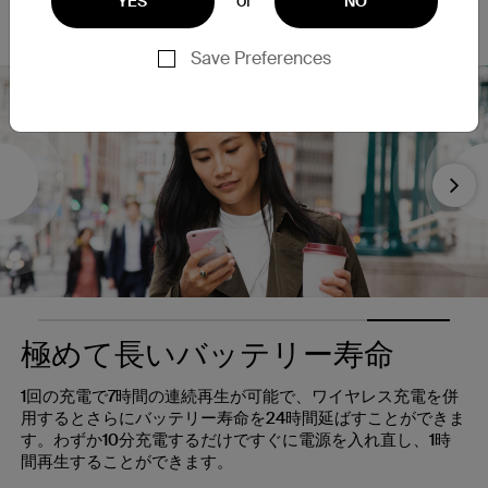
or
YES
NO
て指先で行うことができます。
Save Preferences
Nex
極めて長いバッテリー寿命
1回の充電で7時間の連続再生が可能で、ワイヤレス充電を併
用するとさらにバッテリー寿命を24時間延ばすことができま
す。わずか10分充電するだけですぐに電源を入れ直し、1時
間再生することができます。