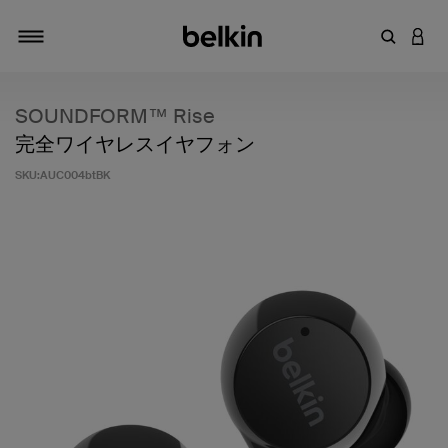
キーワー
アカ
切り替え
SOUNDFORM™ Rise
完全ワイヤレスイヤフォン
SKU:
AUC004btBK
5段階中3.1のカスタマー評価