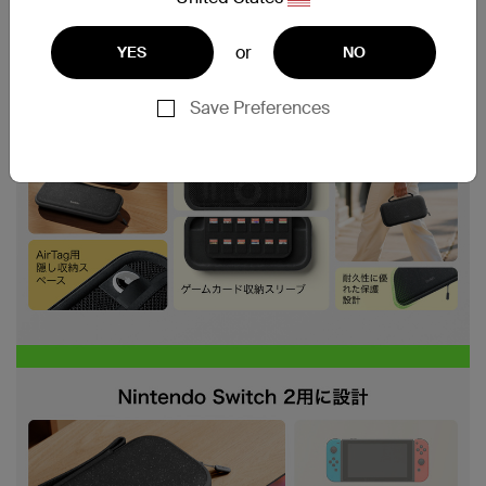
or
YES
NO
Save Preferences