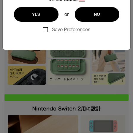
or
YES
NO
Save Preferences